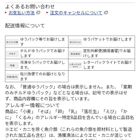
よくあるお問い合わせ
お支払い方法
注文のキャンセルについて
配送情報について
ゆうパック等でお届けしま
ゆうパケットでお届けします
す
チルドゆうパックでお届け
定形外郵便(簡易書留)でお届
します
けします
冷凍ゆうパックでお届けし
レターパックライトでお届け
ます。
します
佐川急便でのお届けとなり
ます
なお、「普通ゆうパック」の場合は表示しません。また、「夏期
のみチルドゆうパック」などとなる場合は、記号での表示はせ
ず、商品内容欄にその旨を表示しています。
アレルギー情報について
商品に「小麦」「そば」「卵」「乳」「落花生」「えび」「か
に」「くるみ」のアレルギー特定8品目を含んでいる場合に品目名
を表示します。
※エビ・カニを除く魚介類（これらの魚介類を原材料として製造
された加工品も含む）は、漁獲漁法によりエビ・カニが混じって