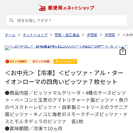
ホーム
ネットショップ
惣菜・加工食品
洋惣菜
洋惣菜
＜お中
＜お中元＞【冷凍】＜ピッツァ・アル・ター
イオ＞ローマの四角いピッツァ７枚セット
●商品内容／ピッツァマルゲリータ・4種のチーズピッツ
ァ・ベーコンと玉葱のアマトリチャーナ風ピッツァ・魚介
のペスカトーレピッツァ・自家製ミートソースのラザニア
風ピッツァ・キノコと海老のスモークチーズピッツァ・ナ
スとモルタデッラのピッツァ 各1枚
●賞味期間／冷凍で10ヵ月