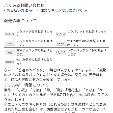
よくあるお問い合わせ
お支払い方法
注文のキャンセルについて
配送情報について
ゆうパック等でお届けしま
ゆうパケットでお届けします
す
チルドゆうパックでお届け
定形外郵便(簡易書留)でお届
します
けします
冷凍ゆうパックでお届けし
レターパックライトでお届け
ます。
します
佐川急便でのお届けとなり
ます
なお、「普通ゆうパック」の場合は表示しません。また、「夏期
のみチルドゆうパック」などとなる場合は、記号での表示はせ
ず、商品内容欄にその旨を表示しています。
アレルギー情報について
商品に「小麦」「そば」「卵」「乳」「落花生」「えび」「か
に」「くるみ」のアレルギー特定8品目を含んでいる場合に品目名
を表示します。
※エビ・カニを除く魚介類（これらの魚介類を原材料として製造
された加工品も含む）は、漁獲漁法によりエビ・カニが混じって