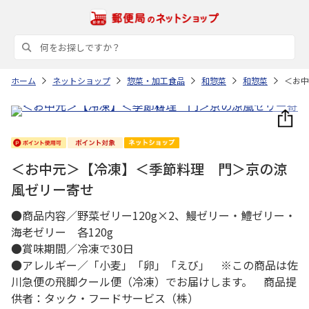
ホーム
ネットショップ
惣菜・加工食品
和惣菜
和惣菜
＜お中
＜お中元＞【冷凍】＜季節料理 門＞京の涼
風ゼリー寄せ
●商品内容／野菜ゼリー120g×2、鰻ゼリー・鱧ゼリー・
海老ゼリー 各120g
●賞味期間／冷凍で30日
●アレルギー／「小麦」「卵」「えび」 ※この商品は佐
川急便の飛脚クール便（冷凍）でお届けします。 商品提
供者：タック・フードサービス（株）