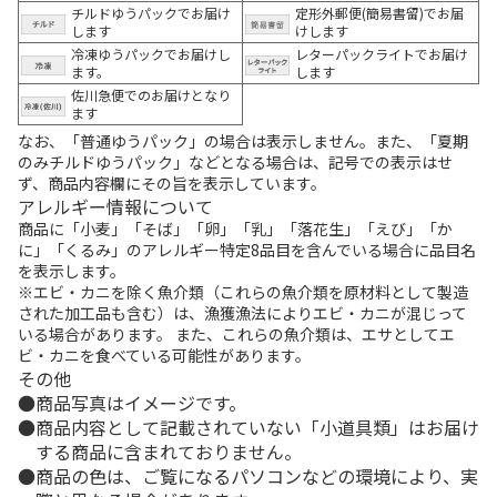
チルドゆうパックでお届け
定形外郵便(簡易書留)でお届
します
けします
冷凍ゆうパックでお届けし
レターパックライトでお届け
ます。
します
佐川急便でのお届けとなり
ます
なお、「普通ゆうパック」の場合は表示しません。また、「夏期
のみチルドゆうパック」などとなる場合は、記号での表示はせ
ず、商品内容欄にその旨を表示しています。
アレルギー情報について
商品に「小麦」「そば」「卵」「乳」「落花生」「えび」「か
に」「くるみ」のアレルギー特定8品目を含んでいる場合に品目名
を表示します。
※エビ・カニを除く魚介類（これらの魚介類を原材料として製造
された加工品も含む）は、漁獲漁法によりエビ・カニが混じって
いる場合があります。 また、これらの魚介類は、エサとしてエ
ビ・カニを食べている可能性があります。
その他
商品写真はイメージです。
商品内容として記載されていない「小道具類」はお届け
する商品に含まれておりません。
商品の色は、ご覧になるパソコンなどの環境により、実