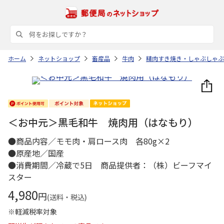
ホーム
ネットショップ
畜産品
牛肉
精肉すき焼き・しゃぶしゃぶ
＜お中元＞黒毛和牛 焼肉用（はなもり）
●商品内容／モモ肉・肩ロース肉 各80g×2
●原産地／国産
●消費期間／冷蔵で5日 商品提供者：（株）ビーフマイ
スター
4,980
円
(送料・税込)
※軽減税率対象