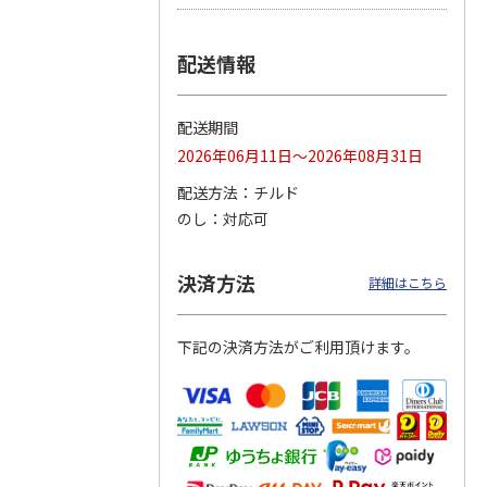
つぶら
【グリーティング切
【グリーティング切
【のり式】110円普
配送情報
ーズ
手】ハッピーグリー
手】グリーティング
通切手・千鳥（1シ
ティング（110円）
（シンプル）（110
ート100枚）
1）
5.0
（2）
円
4.8
…
（11）
4.6
（7）
配送期間
1,100円
5,500円
11,000円
(送料別)
(送料別)
(送料別)
2026年06月11日～2026年08月31日
配送方法
チルド
のし
対応可
決済方法
詳細はこちら
下記の決済方法がご利用頂けます。