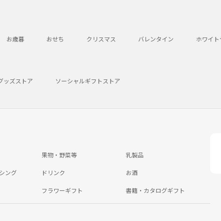
お歳暮
おせち
クリスマス
バレンタイン
ホワイト
グッズストア
ソーシャルギフトストア
果物・野菜等
乳製品
シング
ドリンク
お酒
フラワーギフト
書籍・カタログギフト