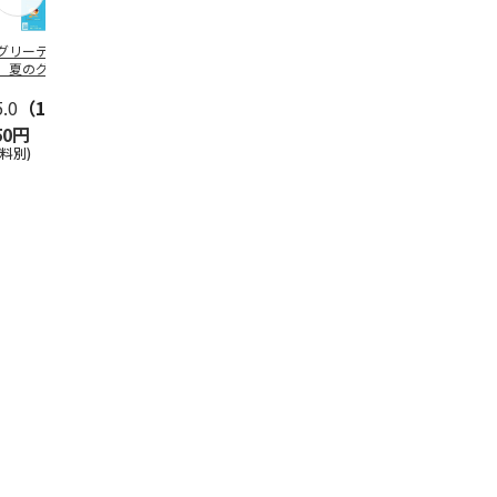
グリーティング切
【グリーティング切
レターパックプラス
＜お中元＞新
】夏のグリーティ
手】夏のグリーティ
（600円）（20部セ
なオールスタ
グ（85円）
ング（110円）
ット）
5.0
（10）
5.0
（17）
4.8
（24）
4.8
（19
50円
1,100円
12,000円
3,780円
送料別)
(送料別)
(送料別)
(送料・税込)