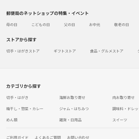
郵便局のネットショップの特集・イベント
母の日
こどもの日
父の日
お中元
敬老の日
ストアから探す
切手・はがきストア
ギフトストア
食品・グルメストア
カテゴリから探す
切手・はがき
海鮮お取り寄せ
肉お取り寄せ
梅干し・惣菜・カレー
ジャム・はちみつ
調味料・ドレッ
めん類
雑貨・日用品
スイーツ
ご利用ガイド
よくあるご質問
お問い合わせ