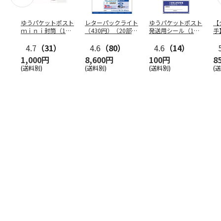
ゆうパケットポスト
レターパックライト
ゆうパケットポスト
【
ｍｉｎｉ封筒（1個
（430円）（20部セ
発送用シール（1個
手
（50枚）セット）
ット）
（20枚）セット）
ン
4.7
（31）
4.6
（80）
4.6
（14）
1,000円
8,600円
100円
8
(送料別)
(送料別)
(送料別)
(