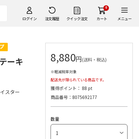
0
ログイン
注文履歴
クイック注文
カート
メニュー
8,880
円
テーキ
(送料・税込)
※軽減税率対象
配送先が限られている商品です。
獲得ポイント： 88 pt
マイスター
商品番号
8075692177
数量