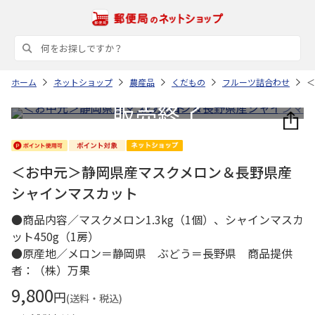
ホーム
ネットショップ
農産品
くだもの
フルーツ詰合わせ
＜
＜お中元＞静岡県産マスクメロン＆長野県産
シャインマスカット
●商品内容／マスクメロン1.3kg（1個）、シャインマスカ
ット450g（1房）
●原産地／メロン＝静岡県 ぶどう＝長野県 商品提供
者：（株）万果
9,800
円
(送料・税込)