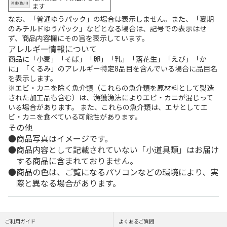
ます
なお、「普通ゆうパック」の場合は表示しません。また、「夏期
のみチルドゆうパック」などとなる場合は、記号での表示はせ
ず、商品内容欄にその旨を表示しています。
アレルギー情報について
商品に「小麦」「そば」「卵」「乳」「落花生」「えび」「か
に」「くるみ」のアレルギー特定8品目を含んでいる場合に品目名
を表示します。
※エビ・カニを除く魚介類（これらの魚介類を原材料として製造
された加工品も含む）は、漁獲漁法によりエビ・カニが混じって
いる場合があります。 また、これらの魚介類は、エサとしてエ
ビ・カニを食べている可能性があります。
その他
商品写真はイメージです。
商品内容として記載されていない「小道具類」はお届け
する商品に含まれておりません。
商品の色は、ご覧になるパソコンなどの環境により、実
際と異なる場合があります。
ご利用ガイド
よくあるご質問