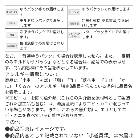
ゆうパック等でお届けしま
ゆうパケットでお届けします
す
チルドゆうパックでお届け
定形外郵便(簡易書留)でお届
します
けします
冷凍ゆうパックでお届けし
レターパックライトでお届け
ます。
します
佐川急便でのお届けとなり
ます
なお、「普通ゆうパック」の場合は表示しません。また、「夏期
のみチルドゆうパック」などとなる場合は、記号での表示はせ
ず、商品内容欄にその旨を表示しています。
アレルギー情報について
商品に「小麦」「そば」「卵」「乳」「落花生」「えび」「か
に」「くるみ」のアレルギー特定8品目を含んでいる場合に品目名
を表示します。
※エビ・カニを除く魚介類（これらの魚介類を原材料として製造
された加工品も含む）は、漁獲漁法によりエビ・カニが混じって
いる場合があります。 また、これらの魚介類は、エサとしてエ
ビ・カニを食べている可能性があります。
その他
商品写真はイメージです。
商品内容として記載されていない「小道具類」はお届け