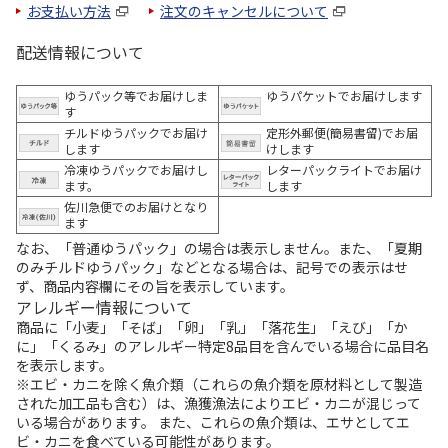
お支払い方法
注文のキャンセルについて
配送情報について
ゆうパック等でお届けしま
ゆうパケットでお届けします
す
チルドゆうパックでお届け
定形外郵便(簡易書留)でお届
します
けします
冷凍ゆうパックでお届けし
レターパックライトでお届け
ます。
します
佐川急便でのお届けとなり
ます
なお、「普通ゆうパック」の場合は表示しません。また、「夏期
のみチルドゆうパック」などとなる場合は、記号での表示はせ
ず、商品内容欄にその旨を表示しています。
アレルギー情報について
商品に「小麦」「そば」「卵」「乳」「落花生」「えび」「か
に」「くるみ」のアレルギー特定8品目を含んでいる場合に品目名
を表示します。
※エビ・カニを除く魚介類（これらの魚介類を原材料として製造
された加工品も含む）は、漁獲漁法によりエビ・カニが混じって
いる場合があります。 また、これらの魚介類は、エサとしてエ
ビ・カニを食べている可能性があります。