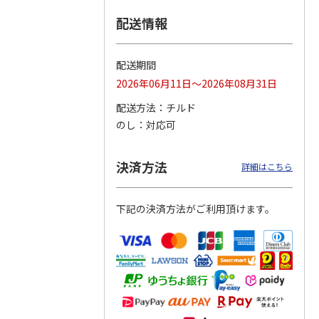
配送情報
つぶら
【グリーティング切
【グリーティング切
【のり式】110円普
ーズ
手】ハッピーグリー
手】グリーティング
通切手・千鳥（1シ
ティング（110円）
（シンプル）（110
ート100枚）
配送期間
1）
5.0
（2）
円
4.8
…
（11）
4.6
（7）
2026年06月11日～2026年08月31日
1,100円
5,500円
11,000円
(送料別)
(送料別)
(送料別)
配送方法
チルド
のし
対応可
決済方法
詳細はこちら
下記の決済方法がご利用頂けます。