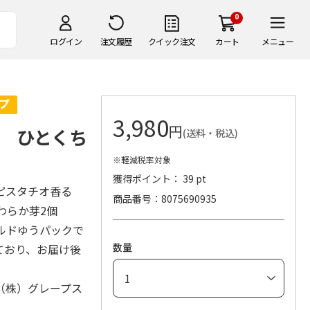
0
ログイン
注文履歴
クイック注文
カート
メニュー
3,980
円
 ひとくち
(送料・税込)
※軽減税率対象
獲得ポイント： 39 pt
・ピスタチオ香る
商品番号
8075690935
やわらか芽2個
ルドゆうパックで
数量
ており、お届け後
（株）グレープス