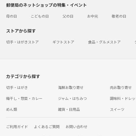
郵便局のネットショップの特集・イベント
母の日
こどもの日
父の日
お中元
敬老の日
ストアから探す
切手・はがきストア
ギフトストア
食品・グルメストア
カテゴリから探す
切手・はがき
海鮮お取り寄せ
肉お取り寄せ
梅干し・惣菜・カレー
ジャム・はちみつ
調味料・ドレッ
めん類
雑貨・日用品
スイーツ
ご利用ガイド
よくあるご質問
お問い合わせ