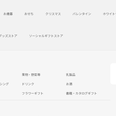
お歳暮
おせち
クリスマス
バレンタイン
ホワイト
グッズストア
ソーシャルギフトストア
果物・野菜等
乳製品
シング
ドリンク
お酒
フラワーギフト
書籍・カタログギフト