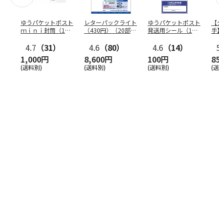
ゆうパケットポスト
レターパックライト
ゆうパケットポスト
【
ｍｉｎｉ封筒（1個
（430円）（20部セ
発送用シール（1個
手
（50枚）セット）
ット）
（20枚）セット）
ン
4.7
（31）
4.6
（80）
4.6
（14）
1,000円
8,600円
100円
8
(送料別)
(送料別)
(送料別)
(