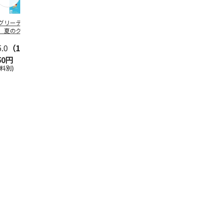
グリーティング切
【グリーティング切
レターパックプラス
＜お中元＞新
】夏のグリーティ
手】夏のグリーティ
（600円）（20部セ
なオールスタ
グ（85円）
ング（110円）
ット）
5.0
（10）
5.0
（17）
4.8
（24）
4.8
（19
50円
1,100円
12,000円
3,780円
送料別)
(送料別)
(送料別)
(送料・税込)