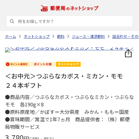
ホーム
ネットショップ
飲料
ジュース・清涼飲料
詰合わせ・その
＜お中元＞つぶらなカボス・ミカン・モモ
２４本ギフト
●商品内容／つぶらなカボス・つぶらなミカン・つぶらな
モモ 各190g×8
●原料原産地／かぼす＝大分県産 みかん・もも＝国産
●賞味期間／常温で1年7ヵ月 商品提供者：（株）郵便
局物販サービス
3,780
円