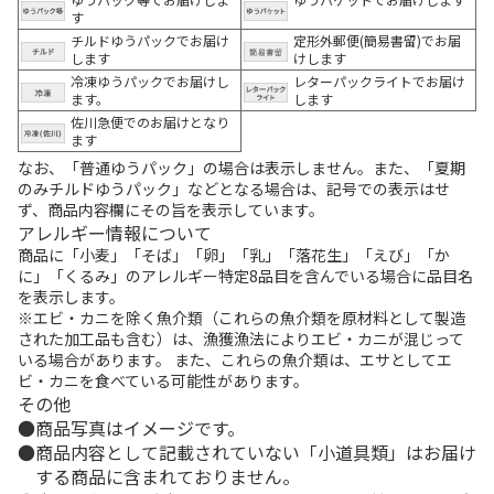
す
チルドゆうパックでお届け
定形外郵便(簡易書留)でお届
します
けします
冷凍ゆうパックでお届けし
レターパックライトでお届け
ます。
します
佐川急便でのお届けとなり
ます
なお、「普通ゆうパック」の場合は表示しません。また、「夏期
のみチルドゆうパック」などとなる場合は、記号での表示はせ
ず、商品内容欄にその旨を表示しています。
アレルギー情報について
商品に「小麦」「そば」「卵」「乳」「落花生」「えび」「か
に」「くるみ」のアレルギー特定8品目を含んでいる場合に品目名
を表示します。
※エビ・カニを除く魚介類（これらの魚介類を原材料として製造
された加工品も含む）は、漁獲漁法によりエビ・カニが混じって
いる場合があります。 また、これらの魚介類は、エサとしてエ
ビ・カニを食べている可能性があります。
その他
商品写真はイメージです。
商品内容として記載されていない「小道具類」はお届け
する商品に含まれておりません。