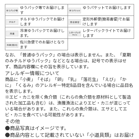
ゆうパック等でお届けしま
ゆうパケットでお届けします
す
チルドゆうパックでお届け
定形外郵便(簡易書留)でお届
します
けします
冷凍ゆうパックでお届けし
レターパックライトでお届け
ます。
します
佐川急便でのお届けとなり
ます
なお、「普通ゆうパック」の場合は表示しません。また、「夏期
のみチルドゆうパック」などとなる場合は、記号での表示はせ
ず、商品内容欄にその旨を表示しています。
アレルギー情報について
商品に「小麦」「そば」「卵」「乳」「落花生」「えび」「か
に」「くるみ」のアレルギー特定8品目を含んでいる場合に品目名
を表示します。
※エビ・カニを除く魚介類（これらの魚介類を原材料として製造
された加工品も含む）は、漁獲漁法によりエビ・カニが混じって
いる場合があります。 また、これらの魚介類は、エサとしてエ
ビ・カニを食べている可能性があります。
その他
商品写真はイメージです。
商品内容として記載されていない「小道具類」はお届け