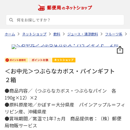
ホーム
ネットショップ
飲料
ジュース・清涼飲料
フルーツ系
＜お中元＞つぶらなカボス・パインギフト
２箱
●商品内容／（つぶらなカボス・つぶらなパイン 各
190g×12）×2
●原料原産地／かぼす＝大分県産 パインアップル＝フィ
リピン産、沖縄県産
●賞味期間／常温で1年7ヵ月 商品提供者：（株）郵便
局物販サービス