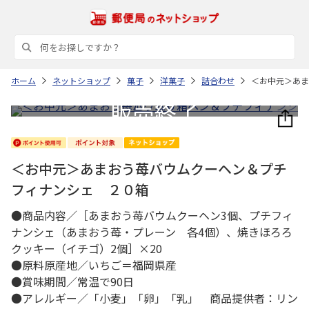
ホーム
ネットショップ
菓子
洋菓子
詰合わせ
＜お中元＞あま
＜お中元＞あまおう苺バウムクーヘン＆プチ
フィナンシェ ２０箱
●商品内容／［あまおう苺バウムクーヘン3個、プチフィ
ナンシェ（あまおう苺・プレーン 各4個）、焼きほろろ
クッキー（イチゴ）2個］×20
●原料原産地／いちご＝福岡県産
●賞味期間／常温で90日
●アレルギー／「小麦」「卵」「乳」 商品提供者：リン