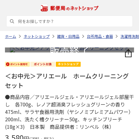
ホーム
ネットショップ
雑貨・日用品
台所用品・食器
洗濯用洗剤
＜お中元＞アリエール ホームクリーニング
セット
●商品内容／アリエールジェル・アリエールジェル部屋干
し 各700g、レノア超消臭フレッシュグリーンの香り
475ml、サラヤ食器用洗剤（ヤシノミプレミアムパワー）
200ml、洗たく槽クリーナー50g、キッチンブリーチ
(18g×3) 日本製 商品提供者：リンベル（株）
3,580
円