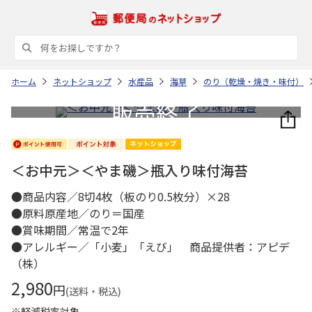
ホーム
ネットショップ
水産品
海草
のり（乾燥・焼き・味付）
＜お中元＞＜やま磯＞瓶入り味付海苔
●商品内容／8切4枚（板のり0.5枚分）×28
●原料原産地／のり＝国産
●賞味期間／常温で2年
●アレルギー／「小麦」「えび」 商品提供者：アピデ
（株）
2,980
円
(送料・税込)
※軽減税率対象