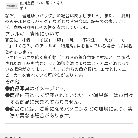
佐川急便でのお届けとなり
ます
なお、「普通ゆうパック」の場合は表示しません。また、「夏期
のみチルドゆうパック」などとなる場合は、記号での表示はせ
ず、商品内容欄にその旨を表示しています。
アレルギー情報について
商品に「小麦」「そば」「卵」「乳」「落花生」「えび」「か
に」「くるみ」のアレルギー特定8品目を含んでいる場合に品目名
を表示します。
※エビ・カニを除く魚介類（これらの魚介類を原材料として製造
された加工品も含む）は、漁獲漁法によりエビ・カニが混じって
いる場合があります。 また、これらの魚介類は、エサとしてエ
ビ・カニを食べている可能性があります。
その他
商品写真はイメージです。
商品内容として記載されていない「小道具類」はお届け
する商品に含まれておりません。
商品の色は、ご覧になるパソコンなどの環境により、実
際と異なる場合があります。