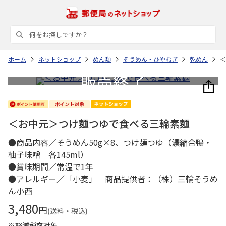
ホーム
ネットショップ
めん類
そうめん・ひやむぎ
乾めん
＜
＜お中元＞つけ麺つゆで食べる三輪素麺
●商品内容／そうめん50g×8、つけ麺つゆ（濃縮合鴨・
柚子味噌 各145ml）
●賞味期間／常温で1年
●アレルギー／「小麦」 商品提供者：（株）三輪そうめ
ん小西
3,480
円
(送料・税込)
※軽減税率対象