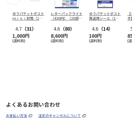
ゆうパケットポスト
レターパックライト
ゆうパケットポスト
【
ｍｉｎｉ封筒（1個
（430円）（20部セ
発送用シール（1個
手
（50枚）セット）
ット）
（20枚）セット）
ン
4.7
（31）
4.6
（80）
4.6
（14）
1,000円
8,600円
100円
8
(送料別)
(送料別)
(送料別)
(
よくあるお問い合わせ
お支払い方法
注文のキャンセルについて