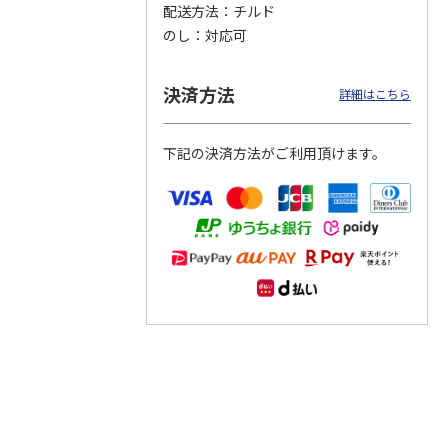
配送方法
チルド
のし
対応可
つぶら
【グリーティング切
【グリーティング切
【のり式】110円普
ーズ
手】ハッピーグリー
手】グリーティング
通切手・千鳥（1シ
ティング（110円）
（シンプル）（110
ート100枚）
決済方法
詳細はこちら
1）
5.0
（2）
円
4.8
…
（11）
4.6
（7）
1,100円
5,500円
11,000円
(送料別)
(送料別)
(送料別)
下記の決済方法がご利用頂けます。