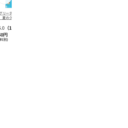
グリーティング切
【グリーティング切
レターパックプラス
＜お中元＞新
】夏のグリーティ
手】夏のグリーティ
（600円）（20部セ
なオールスタ
グ（85円）
ング（110円）
ット）
5.0
（10）
5.0
（17）
4.8
（24）
4.8
（19
50円
1,100円
12,000円
3,780円
送料別)
(送料別)
(送料別)
(送料・税込)