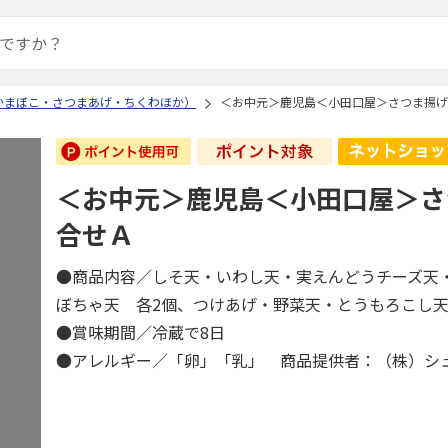
かまぼこ・さつまあげ・ちくわほか）
＜お中元＞鹿児島＜小田口屋＞さつま揚げ
＜お中元＞鹿児島＜小田口屋＞さ
合せＡ
●商品内容／しそ天・いわし天・実えんどうチーズ天
ぼちゃ天 各2個、つけあげ・野菜天・とうもろこし
●賞味期間／冷蔵で8日
●アレルギー／「卵」「乳」 商品提供者：（株）シ