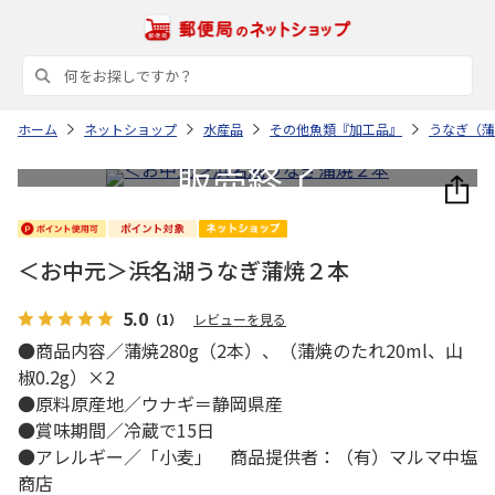
ホーム
ネットショップ
水産品
その他魚類『加工品』
うなぎ（蒲
＜お中元＞浜名湖うなぎ蒲焼２本
5.0
（1）
レビューを見る
●商品内容／蒲焼280g（2本）、（蒲焼のたれ20ml、山
椒0.2g）×2
●原料原産地／ウナギ＝静岡県産
●賞味期間／冷蔵で15日
●アレルギー／「小麦」 商品提供者：（有）マルマ中塩
商店