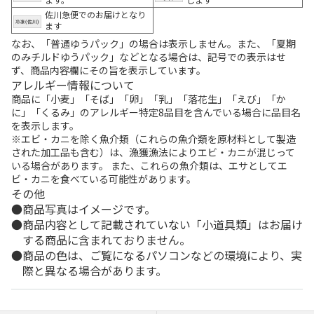
佐川急便でのお届けとなり
ます
なお、「普通ゆうパック」の場合は表示しません。また、「夏期
のみチルドゆうパック」などとなる場合は、記号での表示はせ
ず、商品内容欄にその旨を表示しています。
アレルギー情報について
商品に「小麦」「そば」「卵」「乳」「落花生」「えび」「か
に」「くるみ」のアレルギー特定8品目を含んでいる場合に品目名
を表示します。
※エビ・カニを除く魚介類（これらの魚介類を原材料として製造
された加工品も含む）は、漁獲漁法によりエビ・カニが混じって
いる場合があります。 また、これらの魚介類は、エサとしてエ
ビ・カニを食べている可能性があります。
その他
商品写真はイメージです。
商品内容として記載されていない「小道具類」はお届け
する商品に含まれておりません。
商品の色は、ご覧になるパソコンなどの環境により、実
際と異なる場合があります。