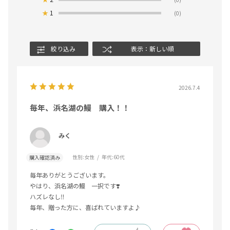
★
1
(0)
絞り込み
表示：新しい順
2026.7.4
毎年、浜名湖の鰻 購入！！
みく
性別:
女性
年代:
60代
購入確認済み
毎年ありがとうございます。
やはり、浜名湖の鰻 一択です❣️
ハズレなし‼️
毎年、贈った方に、喜ばれていますよ♪