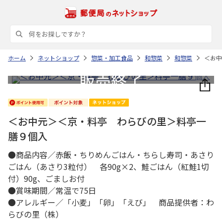
ホーム
ネットショップ
惣菜・加工食品
和惣菜
和惣菜
＜お中
＜お中元＞＜京・料亭 わらびの里＞料亭一
膳９個入
●商品内容／赤飯・ちりめんごはん・ちらし寿司・あさり
ごはん（あさり3粒付） 各90g×2、鮭ごはん（紅鮭1切
付）90g、ごましお付
●賞味期間／常温で75日
●アレルギー／「小麦」「卵」「えび」 商品提供者：わ
らびの里（株）