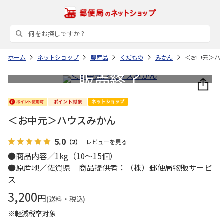
ホーム
ネットショップ
農産品
くだもの
みかん
＜お中元＞ハ
＜お中元＞ハウスみかん
5.0
（2）
レビューを見る
●商品内容／1kg（10～15個）
●原産地／佐賀県 商品提供者：（株）郵便局物販サービ
ス
3,200
円
(送料・税込)
※軽減税率対象