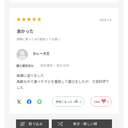
2026.7.9
良かった
実際に使ってみた感想
:とても良い
カレー大王
性別:
男性
年代:
50代
購入確認済み
両親に送りました
高齢なので食べやすさを重視して選びましたが、大変好評で
した
参考になった
0
Like!
0
絞り込み
表示：新しい順