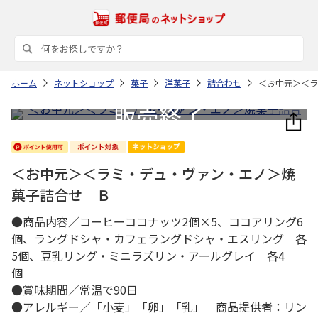
ホーム
ネットショップ
菓子
洋菓子
詰合わせ
＜お中元＞＜ラ
＜お中元＞＜ラミ・デュ・ヴァン・エノ＞焼
菓子詰合せ Ｂ
●商品内容／コーヒーココナッツ2個×5、ココアリング6
個、ラングドシャ・カフェラングドシャ・エスリング 各
5個、豆乳リング・ミニラズリン・アールグレイ 各4
個
●賞味期間／常温で90日
●アレルギー／「小麦」「卵」「乳」 商品提供者：リン