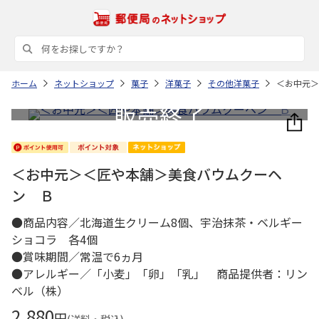
ホーム
ネットショップ
菓子
洋菓子
その他洋菓子
＜お中元＞
＜お中元＞＜匠や本舗＞美食バウムクーヘ
ン Ｂ
●商品内容／北海道生クリーム8個、宇治抹茶・ベルギー
ショコラ 各4個
●賞味期間／常温で6ヵ月
●アレルギー／「小麦」「卵」「乳」 商品提供者：リン
ベル（株）
2,880
円