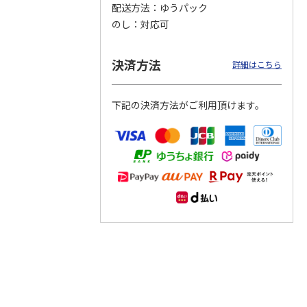
配送方法
ゆうパック
のし
対応可
つぶら
【グリーティング切
【グリーティング切
【のり式】110円普
ーズ
手】ハッピーグリー
手】グリーティング
通切手・千鳥（1シ
ティング（110円）
（シンプル）（110
ート100枚）
決済方法
詳細はこちら
1）
5.0
（2）
円
4.8
…
（11）
4.6
（7）
1,100円
5,500円
11,000円
(送料別)
(送料別)
(送料別)
下記の決済方法がご利用頂けます。