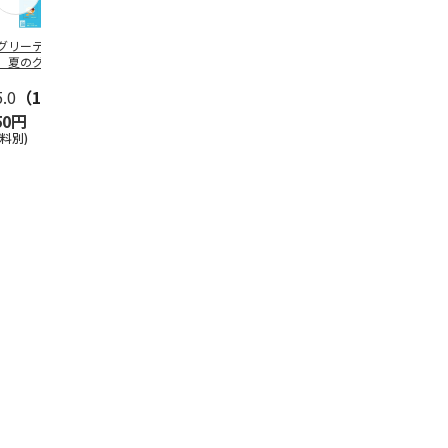
グリーティング切
【グリーティング切
レターパックプラス
＜お中元＞新
】夏のグリーティ
手】夏のグリーティ
（600円）（20部セ
なオールスタ
グ（85円）
ング（110円）
ット）
5.0
（10）
5.0
（17）
4.8
（24）
4.8
（19
50円
1,100円
12,000円
3,780円
送料別)
(送料別)
(送料別)
(送料・税込)