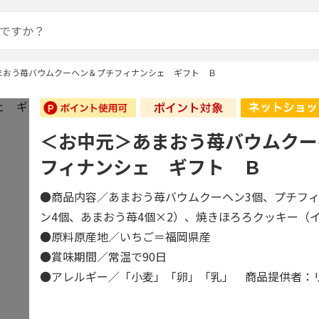
まおう苺バウムクーヘン＆プチフィナンシェ ギフト Ｂ
＜お中元＞あまおう苺バウムクー
フィナンシェ ギフト Ｂ
●商品内容／あまおう苺バウムクーヘン3個、プチフ
ン4個、あまおう苺4個×2）、焼きほろろクッキー（
●原料原産地／いちご＝福岡県産
●賞味期間／常温で90日
●アレルギー／「小麦」「卵」「乳」 商品提供者：