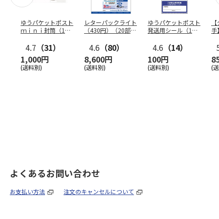
ゆうパケットポスト
レターパックライト
ゆうパケットポスト
【
ｍｉｎｉ封筒（1個
（430円）（20部セ
発送用シール（1個
手
（50枚）セット）
ット）
（20枚）セット）
ン
4.7
（31）
4.6
（80）
4.6
（14）
1,000円
8,600円
100円
8
(送料別)
(送料別)
(送料別)
(
よくあるお問い合わせ
お支払い方法
注文のキャンセルについて