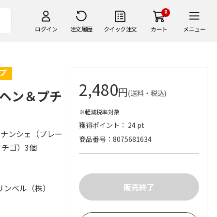
0
ログイン
注文履歴
クイック注文
カート
メニュー
2,480
円
ヘン＆プチ
(送料・税込)
※軽減税率対象
獲得ポイント： 24 pt
ィナンシェ（プレー
商品番号
8075681634
イチゴ）3個
リンベル（株）