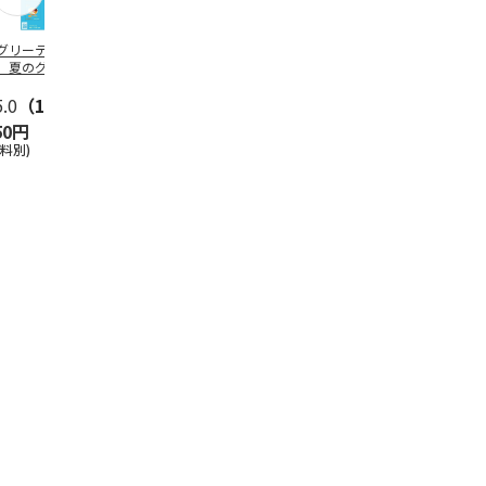
グリーティング切
【グリーティング切
レターパックプラス
＜お中元＞新
】夏のグリーティ
手】夏のグリーティ
（600円）（20部セ
なオールスタ
グ（85円）
ング（110円）
ット）
5.0
（10）
5.0
（17）
4.8
（24）
4.8
（19
50円
1,100円
12,000円
3,780円
送料別)
(送料別)
(送料別)
(送料・税込)