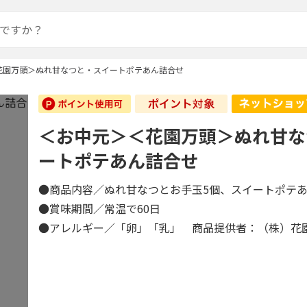
花園万頭＞ぬれ甘なつと・スイートポテあん詰合せ
＜お中元＞＜花園万頭＞ぬれ甘な
ートポテあん詰合せ
●商品内容／ぬれ甘なつとお手玉5個、スイートポテ
●賞味期間／常温で60日
●アレルギー／「卵」「乳」 商品提供者：（株）花