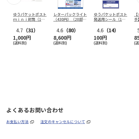
ゆうパケットポスト
レターパックライト
ゆうパケットポスト
【
ｍｉｎｉ封筒（1個
（430円）（20部セ
発送用シール（1個
手
（50枚）セット）
ット）
（20枚）セット）
ン
4.7
（31）
4.6
（80）
4.6
（14）
1,000円
8,600円
100円
8
(送料別)
(送料別)
(送料別)
(
よくあるお問い合わせ
お支払い方法
注文のキャンセルについて