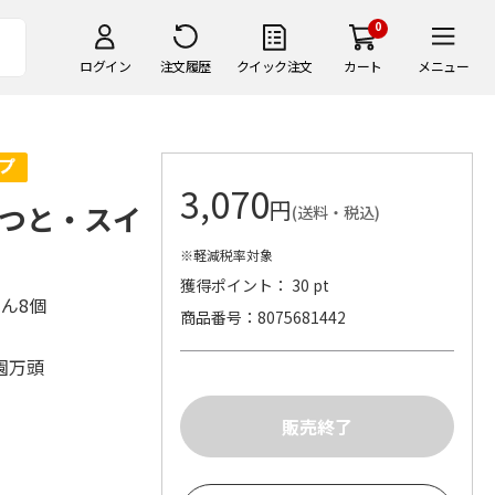
0
ログイン
注文履歴
クイック注文
カート
メニュー
3,070
円
つと・スイ
(送料・税込)
※軽減税率対象
獲得ポイント： 30 pt
あん8個
商品番号
8075681442
園万頭