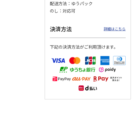
配送方法
ゆうパック
のし
対応可
つぶら
【グリーティング切
【グリーティング切
【のり式】110円普
ーズ
手】ハッピーグリー
手】グリーティング
通切手・千鳥（1シ
ティング（110円）
（シンプル）（110
ート100枚）
決済方法
詳細はこちら
1）
5.0
（2）
円
4.8
…
（11）
4.6
（7）
1,100円
5,500円
11,000円
(送料別)
(送料別)
(送料別)
下記の決済方法がご利用頂けます。