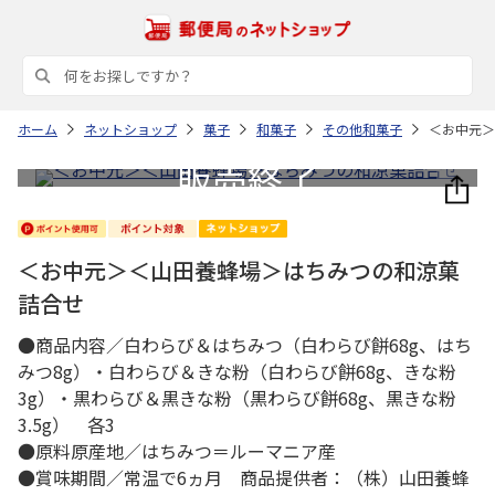
ホーム
ネットショップ
菓子
和菓子
その他和菓子
＜お中元＞
＜お中元＞＜山田養蜂場＞はちみつの和涼菓
詰合せ
●商品内容／白わらび＆はちみつ（白わらび餅68g、はち
みつ8g）・白わらび＆きな粉（白わらび餅68g、きな粉
3g）・黒わらび＆黒きな粉（黒わらび餅68g、黒きな粉
3.5g） 各3
●原料原産地／はちみつ＝ルーマニア産
●賞味期間／常温で6ヵ月 商品提供者：（株）山田養蜂