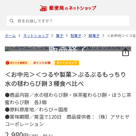
ホーム
ネットショップ
菓子
和菓子
餅菓子
＜お中元＞＜つる
＜お中元＞＜つるや製菓＞ぷるぷるもっちり
水の毬わらび餅３種食べ比べ
●商品内容／水の毬わらび餅・抹茶蜜わらび餅・ほうじ茶
蜜わらび餅 各3個
●原料原産地／わらび＝国産
●賞味期間／常温で120日 商品提供者：（株）アサヒヤ
コーポレーション
2,980
円