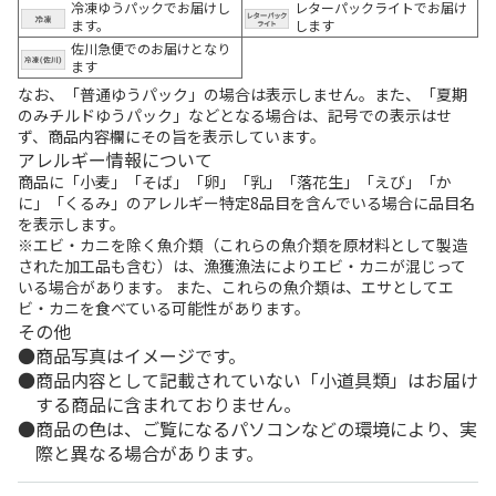
冷凍ゆうパックでお届けし
レターパックライトでお届け
ます。
します
佐川急便でのお届けとなり
ます
なお、「普通ゆうパック」の場合は表示しません。また、「夏期
のみチルドゆうパック」などとなる場合は、記号での表示はせ
ず、商品内容欄にその旨を表示しています。
アレルギー情報について
商品に「小麦」「そば」「卵」「乳」「落花生」「えび」「か
に」「くるみ」のアレルギー特定8品目を含んでいる場合に品目名
を表示します。
※エビ・カニを除く魚介類（これらの魚介類を原材料として製造
された加工品も含む）は、漁獲漁法によりエビ・カニが混じって
いる場合があります。 また、これらの魚介類は、エサとしてエ
ビ・カニを食べている可能性があります。
その他
商品写真はイメージです。
商品内容として記載されていない「小道具類」はお届け
する商品に含まれておりません。
商品の色は、ご覧になるパソコンなどの環境により、実
際と異なる場合があります。