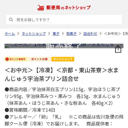
ホーム
ネットショップ
菓子
和菓子
詰合わせ
＜お中元＞【冷
＜お中元＞【冷凍】＜京都・東山茶寮＞水ま
んじゅう宇治茶プリン詰合せ
●商品内容／宇治抹茶白玉プリン115g、宇治ほうじ茶プ
リン95g、宇治抹茶みつ・黒みつ 各15g、水まんじゅう
（抹茶あん・ほうじ茶あん・きな粉あん 各40g×2）
●賞味期間／冷凍で14日
●アレルギー／「卵」「乳」 ※この商品は佐川急便の飛
脚クール便（冷凍）でお届けします。 商品提供者：