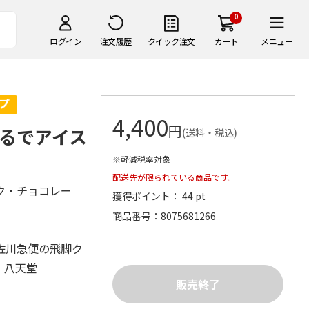
0
ログイン
注文履歴
クイック注文
カート
メニュー
4,400
円
るでアイス
(送料・税込)
※軽減税率対象
配送先が限られている商品です。
ク・チョコレー
獲得ポイント： 44 pt
商品番号
8075681266
佐川急便の飛脚ク
）八天堂