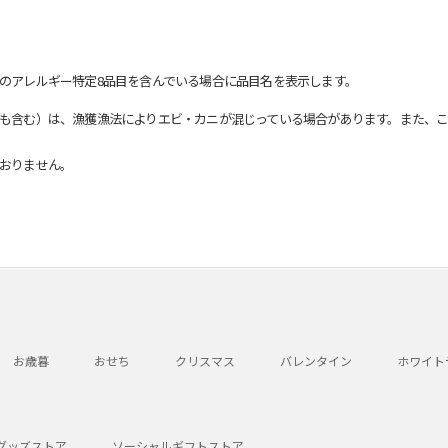
のアレルギー特定8品目を含んでいる場合に品目名を表示します。
も含む）は、漁獲漁法によりエビ・カニが混じっている場合があります。また、こ
おりません。
お歳暮
おせち
クリスマス
バレンタイン
ホワイト
グッズストア
ソーシャルギフトストア