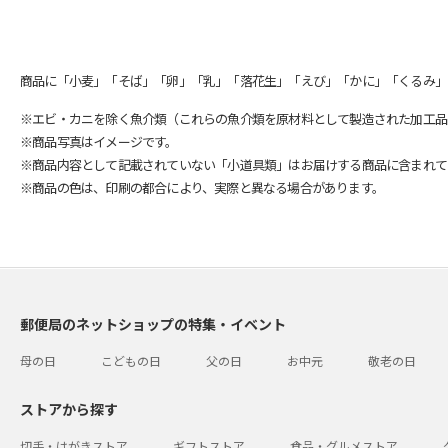
商品に「小麦」「そば」「卵」「乳」「落花生」「えび」「かに」「くるみ」
※エビ・カニを除く魚介類（これらの魚介類を原材料として製造された加工品
※商品写真はイメージです。
※商品内容として記載されていない「小道具類」はお届けする商品に含まれて
※商品の色は、印刷の都合により、実際と異なる場合があります。
郵便局のネットショップの特集・イベント
母の日
こどもの日
父の日
お中元
敬老の日
ストアから探す
切手・はがきストア
ギフトストア
食品・グルメストア