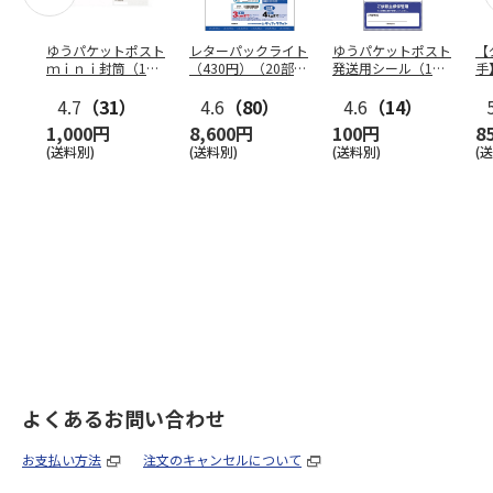
ゆうパケットポスト
レターパックライト
ゆうパケットポスト
【
ｍｉｎｉ封筒（1個
（430円）（20部セ
発送用シール（1個
手
（50枚）セット）
ット）
（20枚）セット）
ン
4.7
（31）
4.6
（80）
4.6
（14）
1,000円
8,600円
100円
8
(送料別)
(送料別)
(送料別)
(
よくあるお問い合わせ
お支払い方法
注文のキャンセルについて