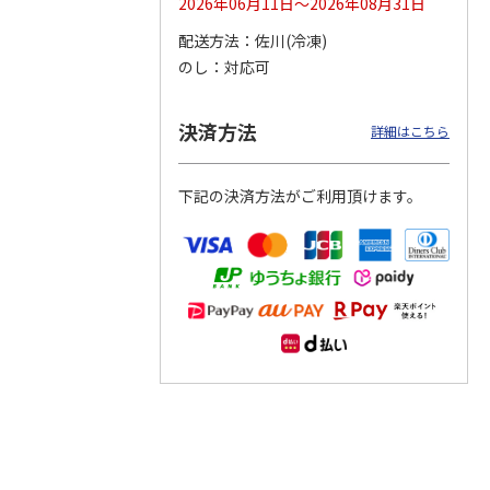
2026年06月11日～2026年08月31日
配送方法
佐川(冷凍)
つぶら
【グリーティング切
【グリーティング切
【のり式】110円普
のし
対応可
ーズ
手】ハッピーグリー
手】グリーティング
通切手・千鳥（1シ
ティング（110円）
（シンプル）（110
ート100枚）
1）
5.0
（2）
円
4.8
…
（11）
4.6
（7）
決済方法
1,100円
5,500円
11,000円
詳細はこちら
(送料別)
(送料別)
(送料別)
下記の決済方法がご利用頂けます。