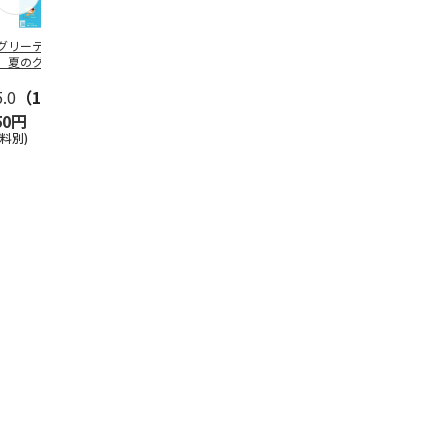
グリーティング切
【グリーティング切
レターパックプラス
＜お中元＞新
】夏のグリーティ
手】夏のグリーティ
（600円）（20部セ
なオールスタ
グ（85円）
ング（110円）
ット）
5.0
（10）
5.0
（17）
4.8
（24）
4.8
（19
50円
1,100円
12,000円
3,780円
送料別)
(送料別)
(送料別)
(送料・税込)