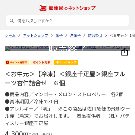
ホーム
ネットショップ
菓子
洋菓子
詰合わせ
＜お中元＞【冷
＜お中元＞【冷凍】＜銀座千疋屋＞銀座フル
ーツ杏仁詰合せ ６個
●商品内容／マンゴー・メロン・ストロベリー 各2個
●賞味期間／冷凍で30日
●アレルギー／「乳」 ※この商品は佐川急便の飛脚クー
ル便（冷凍）でお届けします。 商品提供者：（株）パテ
ィスリー銀座千疋屋
4,300
円