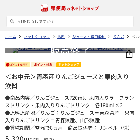
ホーム
ネットショップ
飲料
ジュース・清涼飲料
りんご
＜お
＜お中元＞青森産りんごジュースと果肉入り
飲料
●商品内容／りんごジュース720ml、果肉入りラ フラン
スドリンク・果肉入りりんごドリンク 各180ml×2
●原料原産地／りんご：りんごジュース＝青森県産 果肉
入りりんごドリンク＝青森県産、山形県産
●賞味期間／常温で8ヵ月 商品提供者：リンベル（株）
5,320
円