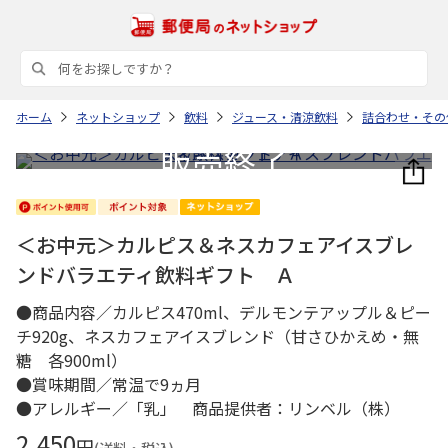
ホーム
ネットショップ
飲料
ジュース・清涼飲料
詰合わせ・その
＜お中元＞カルピス＆ネスカフェアイスブレ
ンドバラエティ飲料ギフト Ａ
●商品内容／カルピス470ml、デルモンテアップル＆ピー
チ920g、ネスカフェアイスブレンド（甘さひかえめ・無
糖 各900ml）
●賞味期間／常温で9ヵ月
●アレルギー／「乳」 商品提供者：リンベル（株）
2,450
円