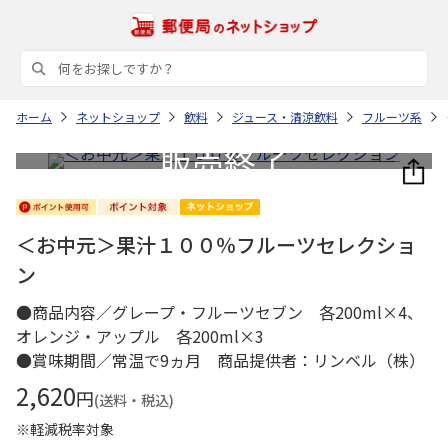
ホーム
ネットショップ
飲料
ジュース・清涼飲料
フルーツ系
＜お中元＞果汁１００％フルーツセレクショ
ン
●商品内容／グレープ・フルーツセブン 各200ml×4、
オレンジ・アップル 各200ml×3
●賞味期間／常温で9ヵ月 商品提供者：リンベル（株）
2,620
円
(送料・税込)
※軽減税率対象