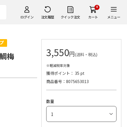
0
ログイン
注文履歴
クイック注文
カート
メニュー
3,550
円
鯛梅
(送料・税込)
※軽減税率対象
獲得ポイント： 35 pt
商品番号
8075653013
数量