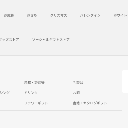
お歳暮
おせち
クリスマス
バレンタイン
ホワイト
グッズストア
ソーシャルギフトストア
果物・野菜等
乳製品
シング
ドリンク
お酒
フラワーギフト
書籍・カタログギフト