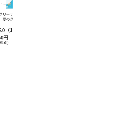
グリーティング切
【グリーティング切
レターパックプラス
＜お中元＞新
】夏のグリーティ
手】夏のグリーティ
（600円）（20部セ
なオールスタ
グ（85円）
ング（110円）
ット）
5.0
（10）
5.0
（17）
4.8
（24）
4.8
（19
50円
1,100円
12,000円
3,780円
送料別)
(送料別)
(送料別)
(送料・税込)