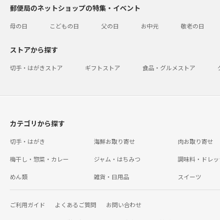
郵便局のネットショップの特集・イベント
母の日
こどもの日
父の日
お中元
敬老の日
ストアから探す
切手・はがきストア
ギフトストア
食品・グルメストア
カテゴリから探す
切手・はがき
海鮮お取り寄せ
肉お取り寄せ
梅干し・惣菜・カレー
ジャム・はちみつ
調味料・ドレッ
めん類
雑貨・日用品
スイーツ
ご利用ガイド
よくあるご質問
お問い合わせ