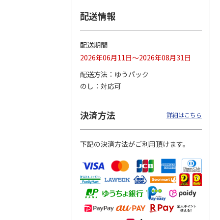
配送情報
つぶら
【グリーティング切
【グリーティング切
【のり式】110円普
ーズ
手】ハッピーグリー
手】グリーティング
通切手・千鳥（1シ
ティング（110円）
（シンプル）（110
ート100枚）
配送期間
1）
5.0
（2）
円
4.8
…
（11）
4.6
（7）
2026年06月11日～2026年08月31日
1,100円
5,500円
11,000円
(送料別)
(送料別)
(送料別)
配送方法
ゆうパック
のし
対応可
決済方法
詳細はこちら
下記の決済方法がご利用頂けます。