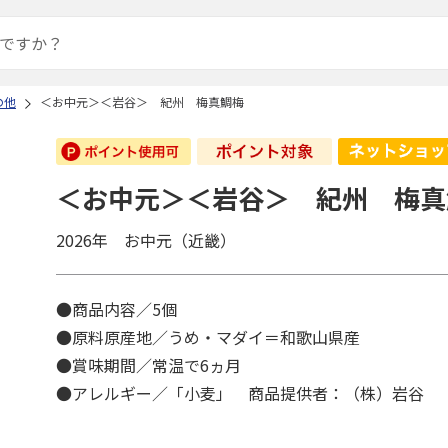
の他
＜お中元＞＜岩谷＞ 紀州 梅真鯛梅
＜お中元＞＜岩谷＞ 紀州 梅真
2026年 お中元（近畿）
●商品内容／5個
●原料原産地／うめ・マダイ＝和歌山県産
●賞味期間／常温で6ヵ月
●アレルギー／「小麦」 商品提供者：（株）岩谷