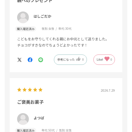
親へのプレゼント
はしごだか
性別:
女性
年代:
30代
購入確認済み
こどもをお守りしてくれる親にお中元として送りました。
チョコがすきなのでちょうどよかったです！
参考になった
0
Like!
0
2026.7.29
ご褒美お菓子
よつば
年代:
50代
性別:
女性
購入確認済み