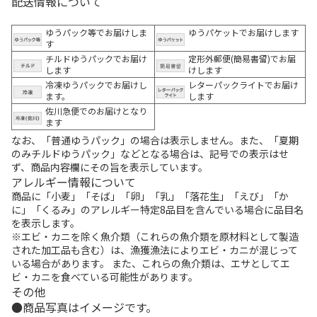
配送情報について
ゆうパック等でお届けしま
ゆうパケットでお届けします
す
チルドゆうパックでお届け
定形外郵便(簡易書留)でお届
します
けします
冷凍ゆうパックでお届けし
レターパックライトでお届け
ます。
します
佐川急便でのお届けとなり
ます
なお、「普通ゆうパック」の場合は表示しません。また、「夏期
のみチルドゆうパック」などとなる場合は、記号での表示はせ
ず、商品内容欄にその旨を表示しています。
アレルギー情報について
商品に「小麦」「そば」「卵」「乳」「落花生」「えび」「か
に」「くるみ」のアレルギー特定8品目を含んでいる場合に品目名
を表示します。
※エビ・カニを除く魚介類（これらの魚介類を原材料として製造
された加工品も含む）は、漁獲漁法によりエビ・カニが混じって
いる場合があります。 また、これらの魚介類は、エサとしてエ
ビ・カニを食べている可能性があります。
その他
商品写真はイメージです。