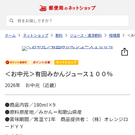
ホーム
ネットショップ
飲料
ジュース・清涼飲料
柑橘類
＜お
＜お中元＞有田みかんジュース１００％
2026年 お中元（近畿）
●商品内容／180ml×9
●原料原産地／みかん＝和歌山県産
●賞味期間／常温で1年 商品提供者：（株）オレンジロ
ードＹＹ