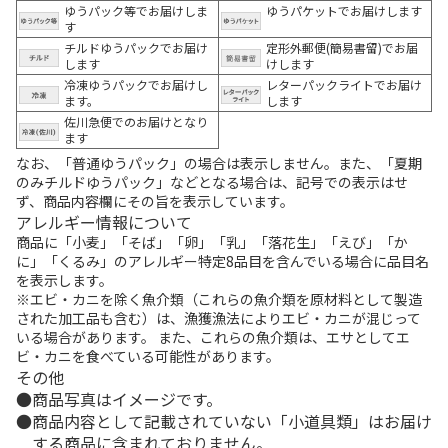
ゆうパック等でお届けしま
ゆうパケットでお届けします
す
チルドゆうパックでお届け
定形外郵便(簡易書留)でお届
します
けします
冷凍ゆうパックでお届けし
レターパックライトでお届け
ます。
します
佐川急便でのお届けとなり
ます
なお、「普通ゆうパック」の場合は表示しません。また、「夏期
のみチルドゆうパック」などとなる場合は、記号での表示はせ
ず、商品内容欄にその旨を表示しています。
アレルギー情報について
商品に「小麦」「そば」「卵」「乳」「落花生」「えび」「か
に」「くるみ」のアレルギー特定8品目を含んでいる場合に品目名
を表示します。
※エビ・カニを除く魚介類（これらの魚介類を原材料として製造
された加工品も含む）は、漁獲漁法によりエビ・カニが混じって
いる場合があります。 また、これらの魚介類は、エサとしてエ
ビ・カニを食べている可能性があります。
その他
商品写真はイメージです。
商品内容として記載されていない「小道具類」はお届け
する商品に含まれておりません。