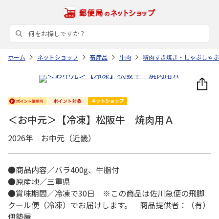
ホーム
ネットショップ
畜産品
牛肉
精肉すき焼き・しゃぶしゃぶ
＜お中元＞【冷凍】松阪牛 焼肉用Ａ
2026年 お中元（近畿）
●商品内容／バラ400g、牛脂付
●原産地／三重県
●賞味期間／冷凍で30日 ※この商品は佐川急便の飛脚
クール便（冷凍）でお届けします。 商品提供者：（有）
伊勢屋