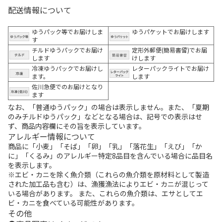
配送情報について
ゆうパック等でお届けしま
ゆうパケットでお届けします
す
チルドゆうパックでお届け
定形外郵便(簡易書留)でお届
します
けします
冷凍ゆうパックでお届けし
レターパックライトでお届け
ます。
します
佐川急便でのお届けとなり
ます
なお、「普通ゆうパック」の場合は表示しません。また、「夏期
のみチルドゆうパック」などとなる場合は、記号での表示はせ
ず、商品内容欄にその旨を表示しています。
アレルギー情報について
商品に「小麦」「そば」「卵」「乳」「落花生」「えび」「か
に」「くるみ」のアレルギー特定8品目を含んでいる場合に品目名
を表示します。
※エビ・カニを除く魚介類（これらの魚介類を原材料として製造
された加工品も含む）は、漁獲漁法によりエビ・カニが混じって
いる場合があります。 また、これらの魚介類は、エサとしてエ
ビ・カニを食べている可能性があります。
その他