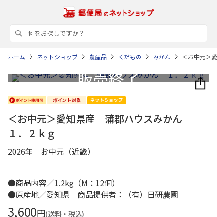
ホーム
ネットショップ
農産品
くだもの
みかん
＜お中元＞愛
＜お中元＞愛知県産 蒲郡ハウスみかん
１．２ｋｇ
2026年 お中元（近畿）
●商品内容／1.2kg（M：12個）
●原産地／愛知県 商品提供者：（有）日研農園
3,600
円
(送料・税込)