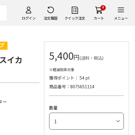
0
ログイン
注文履歴
クイック注文
カート
メニュー
5,400
円
スイカ
(送料・税込)
※軽減税率対象
獲得ポイント： 54 pt
商品番号
8075651114
g
ター
数量