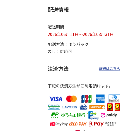
配送情報
つぶら
【グリーティング切
【グリーティング切
【のり式】110円普
ーズ
手】ハッピーグリー
手】グリーティング
通切手・千鳥（1シ
ティング（110円）
（シンプル）（110
ート100枚）
配送期間
1）
5.0
（2）
円
4.8
…
（11）
4.6
（7）
2026年06月11日～2026年08月31日
1,100円
5,500円
11,000円
(送料別)
(送料別)
(送料別)
配送方法
ゆうパック
のし
対応可
決済方法
詳細はこちら
下記の決済方法がご利用頂けます。