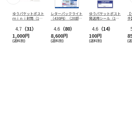
ゆうパケットポスト
レターパックライト
ゆうパケットポスト
【
ｍｉｎｉ封筒（1個
（430円）（20部セ
発送用シール（1個
手
（50枚）セット）
ット）
（20枚）セット）
ン
4.7
（31）
4.6
（80）
4.6
（14）
1,000円
8,600円
100円
8
(送料別)
(送料別)
(送料別)
(