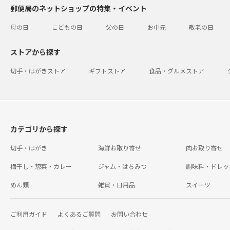
郵便局のネットショップの特集・イベント
母の日
こどもの日
父の日
お中元
敬老の日
ストアから探す
切手・はがきストア
ギフトストア
食品・グルメストア
カテゴリから探す
切手・はがき
海鮮お取り寄せ
肉お取り寄せ
梅干し・惣菜・カレー
ジャム・はちみつ
調味料・ドレッ
めん類
雑貨・日用品
スイーツ
ご利用ガイド
よくあるご質問
お問い合わせ