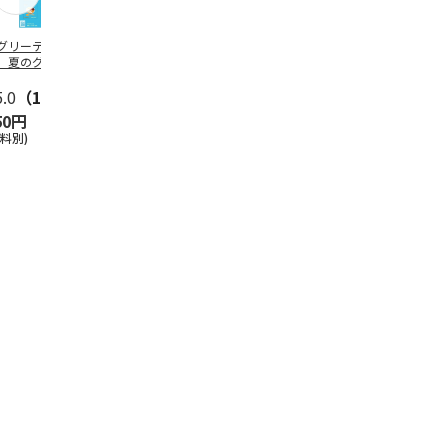
グリーティング切
【グリーティング切
レターパックプラス
＜お中元＞新
】夏のグリーティ
手】夏のグリーティ
（600円）（20部セ
なオールスタ
グ（85円）
ング（110円）
ット）
5.0
（10）
5.0
（17）
4.8
（24）
4.8
（19
50円
1,100円
12,000円
3,780円
送料別)
(送料別)
(送料別)
(送料・税込)