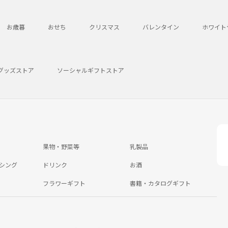
お歳暮
おせち
クリスマス
バレンタイン
ホワイト
グッズストア
ソーシャルギフトストア
果物・野菜等
乳製品
シング
ドリンク
お酒
フラワーギフト
書籍・カタログギフト