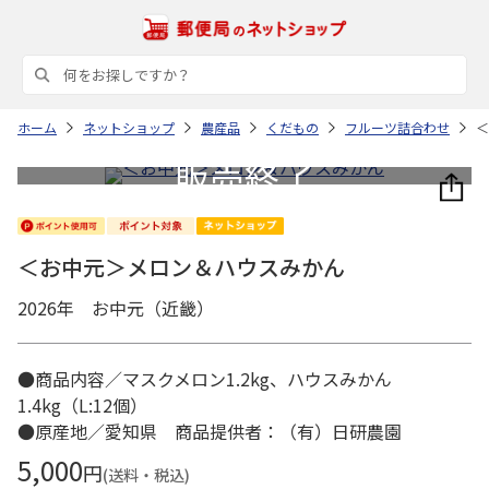
ホーム
ネットショップ
農産品
くだもの
フルーツ詰合わせ
＜
＜お中元＞メロン＆ハウスみかん
2026年 お中元（近畿）
●商品内容／マスクメロン1.2kg、ハウスみかん
1.4kg（L:12個）
●原産地／愛知県 商品提供者：（有）日研農園
5,000
円
(送料・税込)