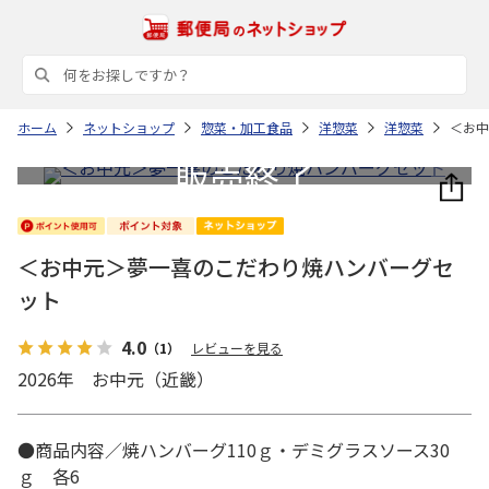
ホーム
ネットショップ
惣菜・加工食品
洋惣菜
洋惣菜
＜お中
＜お中元＞夢一喜のこだわり焼ハンバーグセ
ット
4.0
（1）
レビューを見る
2026年 お中元（近畿）
●商品内容／焼ハンバーグ110ｇ・デミグラスソース30
ｇ 各6