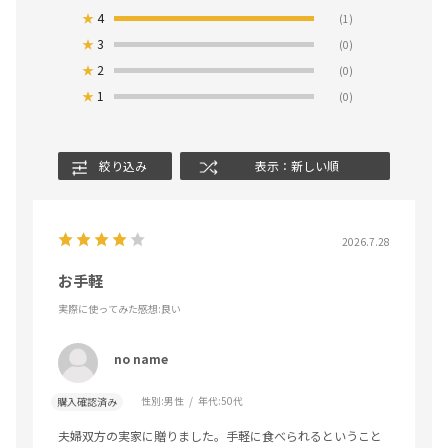
★
4
(1)
★
3
(0)
★
2
(0)
★
1
(0)
絞り込み
表示：新しい順
2026.7.28
お手軽
実際に使ってみた感想
:良い
no name
性別:
男性
年代:
50代
購入確認済み
夫婦双方の実家に贈りました。手軽に食べられるということ