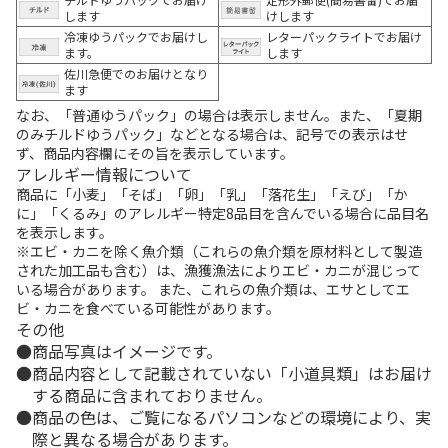
します
けします
冷凍ゆうパックでお届けし
レターパックライトでお届け
ます。
します
佐川急便でのお届けとなり
ます
なお、「普通ゆうパック」の場合は表示しません。また、「夏期
のみチルドゆうパック」などとなる場合は、記号での表示はせ
ず、商品内容欄にその旨を表示しています。
アレルギー情報について
商品に「小麦」「そば」「卵」「乳」「落花生」「えび」「か
に」「くるみ」のアレルギー特定8品目を含んでいる場合に品目名
を表示します。
※エビ・カニを除く魚介類（これらの魚介類を原材料として製造
された加工品も含む）は、漁獲漁法によりエビ・カニが混じって
いる場合があります。 また、これらの魚介類は、エサとしてエ
ビ・カニを食べている可能性があります。
その他
商品写真はイメージです。
商品内容として記載されていない「小道具類」はお届け
する商品に含まれておりません。
商品の色は、ご覧になるパソコンなどの環境により、実
際と異なる場合があります。