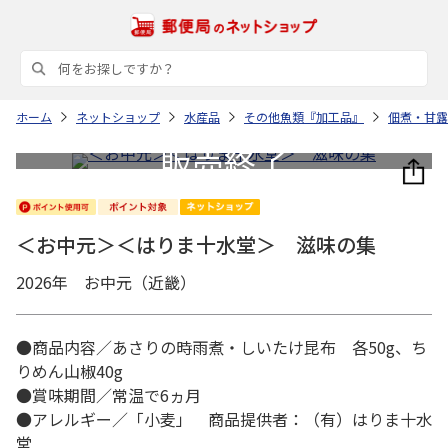
ホーム
ネットショップ
水産品
その他魚類『加工品』
佃煮・甘露
＜お中元＞＜はりま十水堂＞ 滋味の集
2026年 お中元（近畿）
●商品内容／あさりの時雨煮・しいたけ昆布 各50g、ち
りめん山椒40g
●賞味期間／常温で6ヵ月
●アレルギー／「小麦」 商品提供者：（有）はりま十水
堂