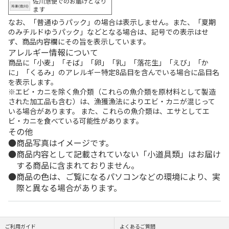
佐川急便でのお届けとなり
ます
なお、「普通ゆうパック」の場合は表示しません。また、「夏期
のみチルドゆうパック」などとなる場合は、記号での表示はせ
ず、商品内容欄にその旨を表示しています。
アレルギー情報について
商品に「小麦」「そば」「卵」「乳」「落花生」「えび」「か
に」「くるみ」のアレルギー特定8品目を含んでいる場合に品目名
を表示します。
※エビ・カニを除く魚介類（これらの魚介類を原材料として製造
された加工品も含む）は、漁獲漁法によりエビ・カニが混じって
いる場合があります。 また、これらの魚介類は、エサとしてエ
ビ・カニを食べている可能性があります。
その他
商品写真はイメージです。
商品内容として記載されていない「小道具類」はお届け
する商品に含まれておりません。
商品の色は、ご覧になるパソコンなどの環境により、実
際と異なる場合があります。
ご利用ガイド
よくあるご質問