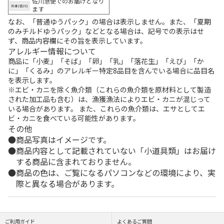
佐川急便でのお届けとなり
ます
なお、「普通ゆうパック」の場合は表示しません。また、「夏期
のみチルドゆうパック」などとなる場合は、記号での表示はせ
ず、商品内容欄にその旨を表示しています。
アレルギー情報について
商品に「小麦」「そば」「卵」「乳」「落花生」「えび」「か
に」「くるみ」のアレルギー特定8品目を含んでいる場合に品目名
を表示します。
※エビ・カニを除く魚介類（これらの魚介類を原材料として製造
された加工品も含む）は、漁獲漁法によりエビ・カニが混じって
いる場合があります。 また、これらの魚介類は、エサとしてエ
ビ・カニを食べている可能性があります。
その他
商品写真はイメージです。
商品内容として記載されていない「小道具類」はお届け
する商品に含まれておりません。
商品の色は、ご覧になるパソコンなどの環境により、実
際と異なる場合があります。
ご利用ガイド
よくあるご質問