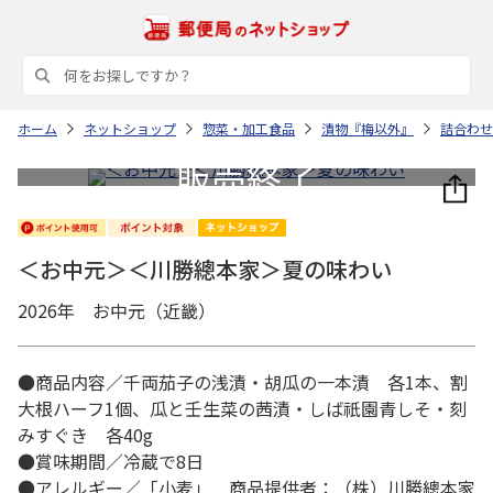
ホーム
ネットショップ
惣菜・加工食品
漬物『梅以外』
詰合わせ
＜お中元＞＜川勝總本家＞夏の味わい
2026年 お中元（近畿）
●商品内容／千両茄子の浅漬・胡瓜の一本漬 各1本、割
大根ハーフ1個、瓜と壬生菜の茜漬・しば祇園青しそ・刻
みすぐき 各40g
●賞味期間／冷蔵で8日
●アレルギー／「小麦」 商品提供者：（株）川勝總本家