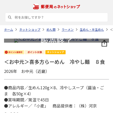
ホーム
ネットショップ
めん類
ラーメン
生めん・半生めん
＜
＜お中元＞喜多方らーめん 冷やし麺 ８食
2026年 お中元（近畿）
●商品内容／生めん120g×8、冷やしスープ（醤油・ご
ま 各50g×4）
●賞味期間／常温で45日
●アレルギー／「小麦」 商品提供者：（株）河京