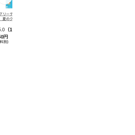
グリーティング切
【グリーティング切
レターパックプラス
＜お中元＞新
】夏のグリーティ
手】夏のグリーティ
（600円）（20部セ
なオールスタ
グ（85円）
ング（110円）
ット）
5.0
（10）
5.0
（17）
4.8
（24）
4.8
（19
50円
1,100円
12,000円
3,780円
送料別)
(送料別)
(送料別)
(送料・税込)