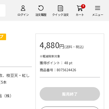
0
ログイン
注文履歴
クイック注文
カート
メニュー
4,880
円
(送料・税込)
※軽減税率対象
獲得ポイント： 48 pt
商品番号
8075624426
枚、枝豆天・紅し
天5本
品（株）