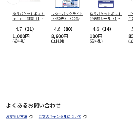
ゆうパケットポスト
レターパックライト
ゆうパケットポスト
【
ｍｉｎｉ封筒（1個
（430円）（20部セ
発送用シール（1個
手
（50枚）セット）
ット）
（20枚）セット）
ン
4.7
（31）
4.6
（80）
4.6
（14）
1,000円
8,600円
100円
8
(送料別)
(送料別)
(送料別)
(
よくあるお問い合わせ
お支払い方法
注文のキャンセルについて