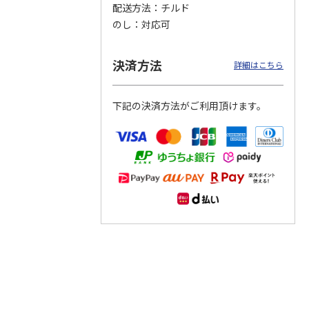
配送方法
チルド
のし
対応可
つぶら
【グリーティング切
【グリーティング切
【のり式】110円普
ーズ
手】ハッピーグリー
手】グリーティング
通切手・千鳥（1シ
ティング（110円）
（シンプル）（110
ート100枚）
決済方法
詳細はこちら
1）
5.0
（2）
円
4.8
…
（11）
4.6
（7）
1,100円
5,500円
11,000円
(送料別)
(送料別)
(送料別)
下記の決済方法がご利用頂けます。