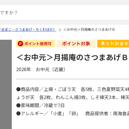
かまぼこ・さつまあげ・ちくわほか）
＜お中元＞月揚庵のさつまあげＢ
＜お中元＞月揚庵のさつまあげＢ
2026年 お中元（近畿）
●商品内容／上揚・ごぼう天 各5枚、三色夏野菜天4
ょうが天 各2枚、れんこん揚3枚、しそ棒天3本、棒
●賞味期間／冷蔵で7日
●アレルギー／「小麦」「卵」 商品提供者：南海食