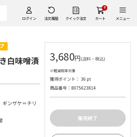
0
ログイン
注文履歴
クイック注文
カート
メニュー
3,680
円
き白味噌漬
(送料・税込)
※軽減税率対象
獲得ポイント： 36 pt
商品番号
8075623814
 ギンザケ＝チリ
産