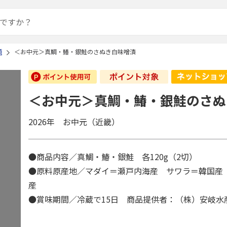
類
＜お中元＞真鯛・鰆・銀鮭のさぬき白味噌漬
＜お中元＞真鯛・鰆・銀鮭のさぬ
2026年 お中元（近畿）
●商品内容／真鯛・鰆・銀鮭 各120g（2切）
●原料原産地／マダイ＝瀬戸内海産 サワラ＝韓国産
産
●賞味期間／冷蔵で15日 商品提供者：（株）安岐水