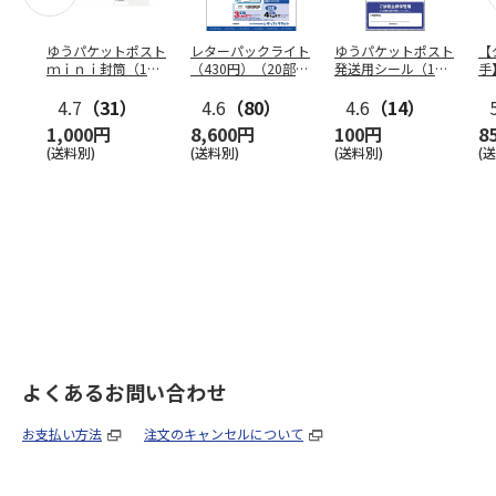
ゆうパケットポスト
レターパックライト
ゆうパケットポスト
【
ｍｉｎｉ封筒（1個
（430円）（20部セ
発送用シール（1個
手
（50枚）セット）
ット）
（20枚）セット）
ン
4.7
（31）
4.6
（80）
4.6
（14）
1,000円
8,600円
100円
8
(送料別)
(送料別)
(送料別)
(
よくあるお問い合わせ
お支払い方法
注文のキャンセルについて