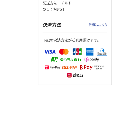
配送方法
チルド
のし
対応可
つぶら
【グリーティング切
【グリーティング切
【のり式】110円普
ーズ
手】ハッピーグリー
手】グリーティング
通切手・千鳥（1シ
ティング（110円）
（シンプル）（110
ート100枚）
決済方法
詳細はこちら
1）
5.0
（2）
円
4.8
…
（11）
4.6
（7）
1,100円
5,500円
11,000円
(送料別)
(送料別)
(送料別)
下記の決済方法がご利用頂けます。