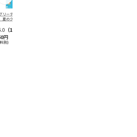
グリーティング切
【グリーティング切
レターパックプラス
＜お中元＞新
】夏のグリーティ
手】夏のグリーティ
（600円）（20部セ
なオールスタ
グ（85円）
ング（110円）
ット）
5.0
（10）
5.0
（17）
4.8
（24）
4.8
（19
50円
1,100円
12,000円
3,780円
送料別)
(送料別)
(送料別)
(送料・税込)