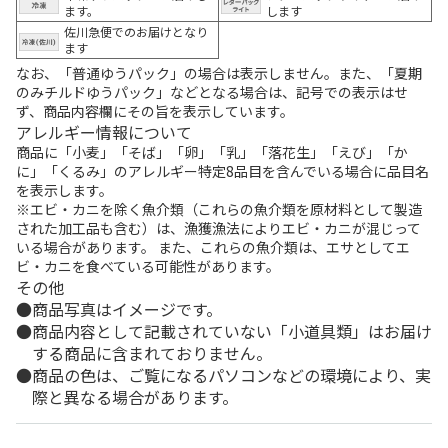
ます。
します
佐川急便でのお届けとなり
ます
なお、「普通ゆうパック」の場合は表示しません。また、「夏期
のみチルドゆうパック」などとなる場合は、記号での表示はせ
ず、商品内容欄にその旨を表示しています。
アレルギー情報について
商品に「小麦」「そば」「卵」「乳」「落花生」「えび」「か
に」「くるみ」のアレルギー特定8品目を含んでいる場合に品目名
を表示します。
※エビ・カニを除く魚介類（これらの魚介類を原材料として製造
された加工品も含む）は、漁獲漁法によりエビ・カニが混じって
いる場合があります。 また、これらの魚介類は、エサとしてエ
ビ・カニを食べている可能性があります。
その他
商品写真はイメージです。
商品内容として記載されていない「小道具類」はお届け
する商品に含まれておりません。
商品の色は、ご覧になるパソコンなどの環境により、実
際と異なる場合があります。