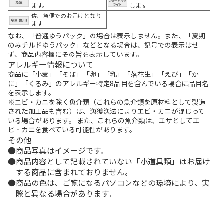
ます。
します
佐川急便でのお届けとなり
ます
なお、「普通ゆうパック」の場合は表示しません。また、「夏期
のみチルドゆうパック」などとなる場合は、記号での表示はせ
ず、商品内容欄にその旨を表示しています。
アレルギー情報について
商品に「小麦」「そば」「卵」「乳」「落花生」「えび」「か
に」「くるみ」のアレルギー特定8品目を含んでいる場合に品目名
を表示します。
※エビ・カニを除く魚介類（これらの魚介類を原材料として製造
された加工品も含む）は、漁獲漁法によりエビ・カニが混じって
いる場合があります。 また、これらの魚介類は、エサとしてエ
ビ・カニを食べている可能性があります。
その他
商品写真はイメージです。
商品内容として記載されていない「小道具類」はお届け
する商品に含まれておりません。
商品の色は、ご覧になるパソコンなどの環境により、実
際と異なる場合があります。