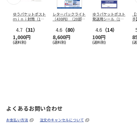
ゆうパケットポスト
レターパックライト
ゆうパケットポスト
【
ｍｉｎｉ封筒（1個
（430円）（20部セ
発送用シール（1個
手
（50枚）セット）
ット）
（20枚）セット）
ン
4.7
（31）
4.6
（80）
4.6
（14）
1,000円
8,600円
100円
8
(送料別)
(送料別)
(送料別)
(
よくあるお問い合わせ
お支払い方法
注文のキャンセルについて