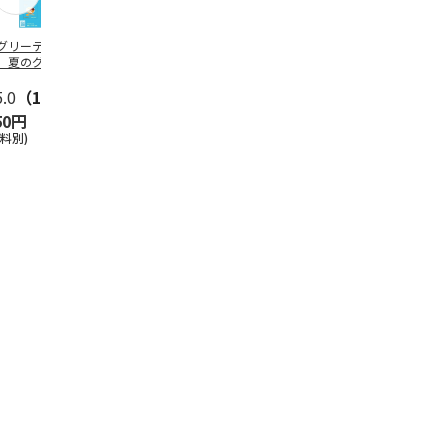
グリーティング切
【グリーティング切
レターパックプラス
＜お中元＞新
】夏のグリーティ
手】夏のグリーティ
（600円）（20部セ
なオールスタ
グ（85円）
ング（110円）
ット）
5.0
（10）
5.0
（17）
4.8
（24）
4.8
（19
50円
1,100円
12,000円
3,780円
送料別)
(送料別)
(送料別)
(送料・税込)