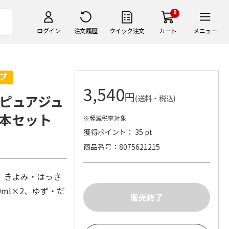
0
ログイン
注文履歴
クイック注文
カート
メニュー
3,540
円
ピュアジュ
(送料・税込)
本セット
※軽減税率対象
獲得ポイント： 35 pt
商品番号
8075621215
2、きよみ・はっさ
0ml×2、ゆず・だ
）