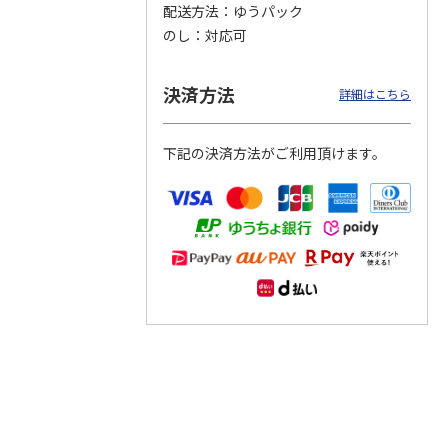
配送方法
ゆうパック
のし
対応可
つぶら
【グリーティング切
【グリーティング切
【のり式】110円普
ーズ
手】ハッピーグリー
手】グリーティング
通切手・千鳥（1シ
ティング（110円）
（シンプル）（110
ート100枚）
決済方法
詳細はこちら
1）
5.0
（2）
円
4.8
…
（11）
4.6
（7）
1,100円
5,500円
11,000円
(送料別)
(送料別)
(送料別)
下記の決済方法がご利用頂けます。