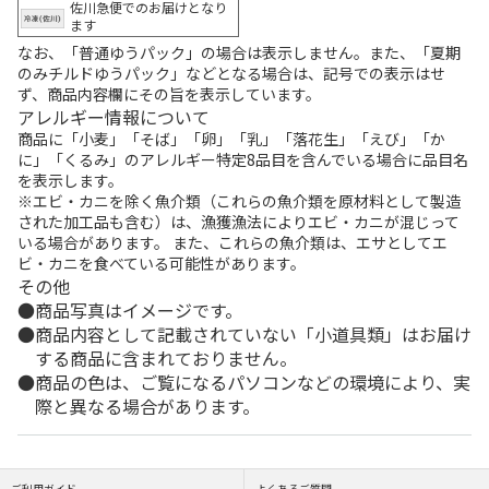
佐川急便でのお届けとなり
ます
なお、「普通ゆうパック」の場合は表示しません。また、「夏期
のみチルドゆうパック」などとなる場合は、記号での表示はせ
ず、商品内容欄にその旨を表示しています。
アレルギー情報について
商品に「小麦」「そば」「卵」「乳」「落花生」「えび」「か
に」「くるみ」のアレルギー特定8品目を含んでいる場合に品目名
を表示します。
※エビ・カニを除く魚介類（これらの魚介類を原材料として製造
された加工品も含む）は、漁獲漁法によりエビ・カニが混じって
いる場合があります。 また、これらの魚介類は、エサとしてエ
ビ・カニを食べている可能性があります。
その他
商品写真はイメージです。
商品内容として記載されていない「小道具類」はお届け
する商品に含まれておりません。
商品の色は、ご覧になるパソコンなどの環境により、実
際と異なる場合があります。
ご利用ガイド
よくあるご質問