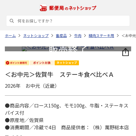
ホーム
ネットショップ
畜産品
牛肉
精肉ステーキ用
＜お中元
＜お中元＞佐賀牛 ステーキ食べ比べＡ
2026年 お中元（近畿）
●商品内容／ロース150g、モモ100g、牛脂・ステーキス
パイス付
●原産地／佐賀県
●消費期間／冷蔵で4日 商品提供者：（株）萬野総本店