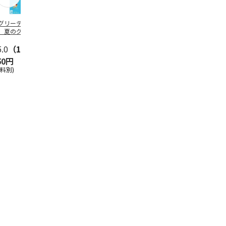
グリーティング切
【グリーティング切
レターパックプラス
＜お中元＞新
】夏のグリーティ
手】夏のグリーティ
（600円）（20部セ
なオールスタ
グ（85円）
ング（110円）
ット）
5.0
（10）
5.0
（17）
4.8
（24）
4.8
（19
50円
1,100円
12,000円
3,780円
送料別)
(送料別)
(送料別)
(送料・税込)