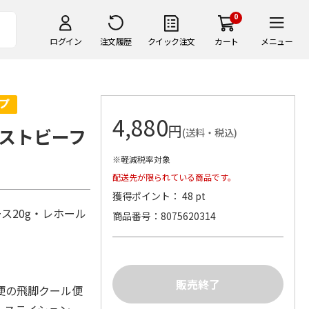
0
ログイン
注文履歴
クイック注文
カート
メニュー
4,880
円
ストビーフ
(送料・税込)
※軽減税率対象
配送先が限られている商品です。
獲得ポイント： 48 pt
ス20g・レホール
商品番号
8075620314
便の飛脚クール便