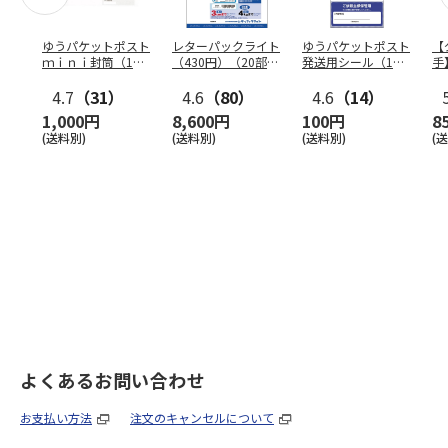
ゆうパケットポスト
レターパックライト
ゆうパケットポスト
【
ｍｉｎｉ封筒（1個
（430円）（20部セ
発送用シール（1個
手
（50枚）セット）
ット）
（20枚）セット）
ン
4.7
（31）
4.6
（80）
4.6
（14）
1,000円
8,600円
100円
8
(送料別)
(送料別)
(送料別)
(
よくあるお問い合わせ
お支払い方法
注文のキャンセルについて