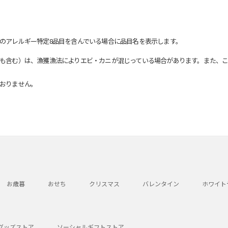
のアレルギー特定8品目を含んでいる場合に品目名を表示します。
も含む）は、漁獲漁法によりエビ・カニが混じっている場合があります。また、こ
おりません。
お歳暮
おせち
クリスマス
バレンタイン
ホワイト
グッズストア
ソーシャルギフトストア