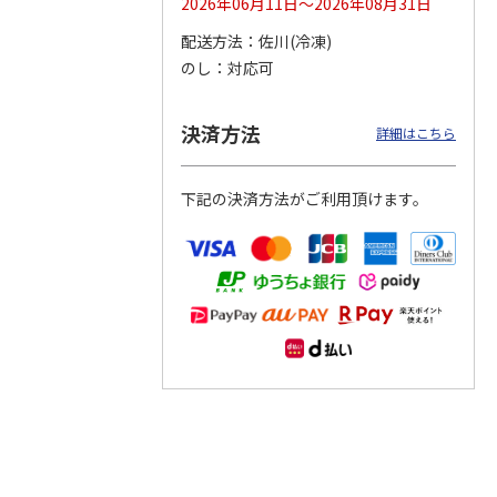
2026年06月11日～2026年08月31日
配送方法
佐川(冷凍)
つぶら
【グリーティング切
【グリーティング切
【のり式】110円普
のし
対応可
ーズ
手】ハッピーグリー
手】グリーティング
通切手・千鳥（1シ
ティング（110円）
（シンプル）（110
ート100枚）
1）
5.0
（2）
円
4.8
…
（11）
4.6
（7）
決済方法
1,100円
5,500円
11,000円
詳細はこちら
(送料別)
(送料別)
(送料別)
下記の決済方法がご利用頂けます。