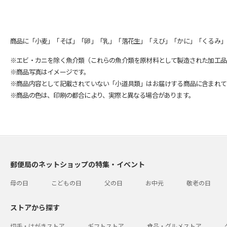
商品に「小麦」「そば」「卵」「乳」「落花生」「えび」「かに」「くるみ」
※エビ・カニを除く魚介類（これらの魚介類を原材料として製造された加工品
※商品写真はイメージです。
※商品内容として記載されていない「小道具類」はお届けする商品に含まれて
※商品の色は、印刷の都合により、実際と異なる場合があります。
郵便局のネットショップの特集・イベント
母の日
こどもの日
父の日
お中元
敬老の日
ストアから探す
切手・はがきストア
ギフトストア
食品・グルメストア